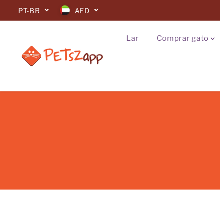
IR PARA O
PT-BR
AED
CONTEÚDO
Lar
Comprar gato