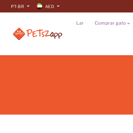
IR PARA O
PT-BR
AED
CONTEÚDO
Lar
Comprar gato